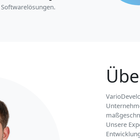
e Softwarelösungen.
Übe
VarioDevelo
Unternehmen
maßgeschne
Unsere Expe
Entwicklung