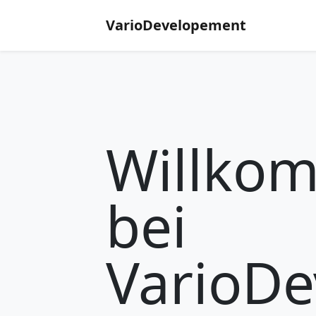
VarioDevelopement
Willko
bei
VarioD