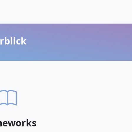
rblick
meworks